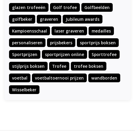
glazen trofeeën
Golf trofee
Golfbeelden
golfbeker
graveren
Jubileum awards
Kampioensschaal
laser graveren
medailles
personaliseren
prijsbekers
sportprijs boksen
Sportprijzen
sportprijzen online
Sporttrofee
stijlprijs boksen
Trofee
trofee boksen
voetbal
voetbaltoernooi prijzen
wandborden
Wisselbeker