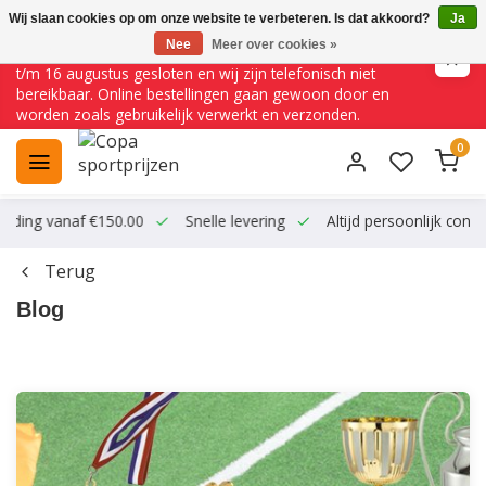
Wij slaan cookies op om onze website te verbeteren. Is dat akkoord?
Ja
Nee
Meer over cookies »
☀️ VAKANTIESLUITING ☀️ Onze fysieke winkel is van 10 juli
t/m 16 augustus gesloten en wij zijn telefonisch niet
bereikbaar. Online bestellingen gaan gewoon door en
worden zoals gebruikelijk verwerkt en verzonden.
0
zending vanaf €150.00
Snelle levering
Altijd persoonlijk conta
Terug
Blog