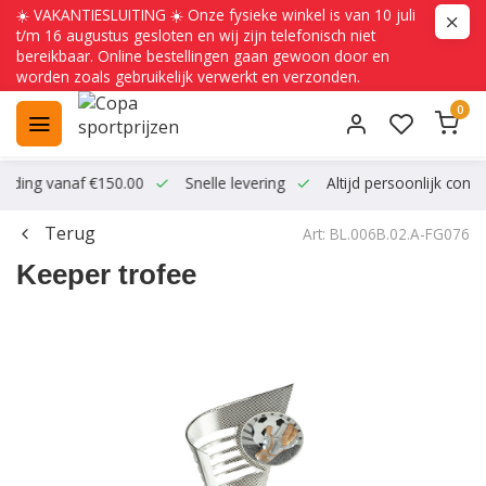
☀️ VAKANTIESLUITING ☀️ Onze fysieke winkel is van 10 juli
t/m 16 augustus gesloten en wij zijn telefonisch niet
bereikbaar. Online bestellingen gaan gewoon door en
worden zoals gebruikelijk verwerkt en verzonden.
0
ending vanaf €150.00
Snelle levering
Altijd persoonlijk conta
Terug
Art: BL.006B.02.A-FG076
Keeper trofee