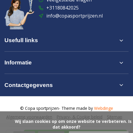
+31180842025
info@copasportprijzen.nl
Usefull links
Informatie
Contactgegevens
© Copa sportprijzen
- Theme made by
Webdinge
Algemene voorwaarden
Privacy- & Cookie beleid
Sitemap
            Wij slaan cookies op om onze website te verbeteren. Is 
dat akkoord?
