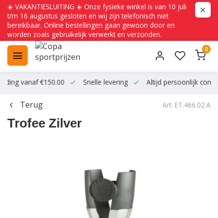
☀️ VAKANTIESLUITING ☀️ Onze fysieke winkel is van 10 juli
t/m 16 augustus gesloten en wij zijn telefonisch niet
bereikbaar. Online bestellingen gaan gewoon door en
worden zoals gebruikelijk verwerkt en verzonden.
0
ending vanaf €150.00
Snelle levering
Altijd persoonlijk conta
Terug
Art: ET.466.02.A
Trofee Zilver