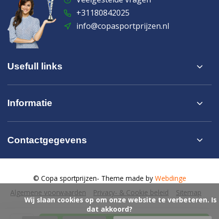
+31180842025
info@copasportprijzen.nl
Usefull links
Informatie
Contactgegevens
© Copa sportprijzen
- Theme made by
Webdinge
Algemene voorwaarden
Privacy- & Cookie beleid
Sitemap
            Wij slaan cookies op om onze website te verbeteren. Is 
dat akkoord?
