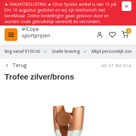
☀️ VAKANTIESLUITING ☀️ Onze fysieke winkel is van 10 juli
t/m 16 augustus gesloten en wij zijn telefonisch niet
bereikbaar. Online bestellingen gaan gewoon door en
worden zoals gebruikelijk verwerkt en verzonden.
0
ending vanaf €150.00
Snelle levering
Altijd persoonlijk conta
Terug
Art: ET.466.02.A
Trofee zilver/brons